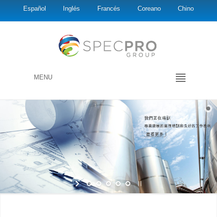
Español
Inglés
Francés
Coreano
Chino
MENU