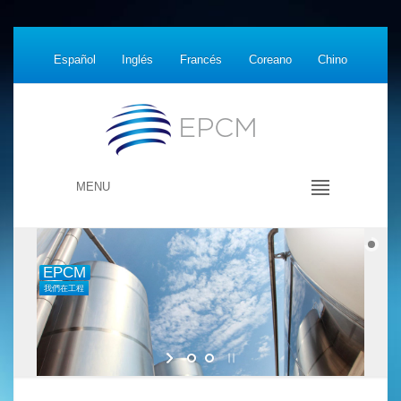
Español
Inglés
Francés
Coreano
Chino
MENU
EPCM
我們在工程