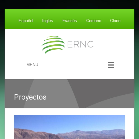
Español
Inglés
Francés
Coreano
Chino
MENU
Proyectos